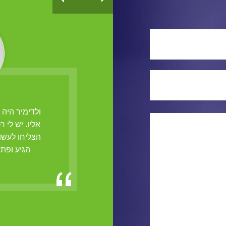
הנו מנעולן בעל ידי זהב, אשר הצליח
ולדימיר היה
ץ מנעולים מסובכים בעסק שלי
אליו. יש לי 
הצליחו לעשו
מרק, פ"ת
הגיע ופתח א