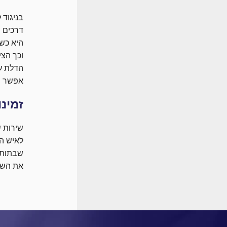
בניגוד 
דרכים 
היא כשל
וכך הצי
הדלת עד
אפשר י
זמינ
שירות ש
לאיש המ
שבתות ו
את השיר