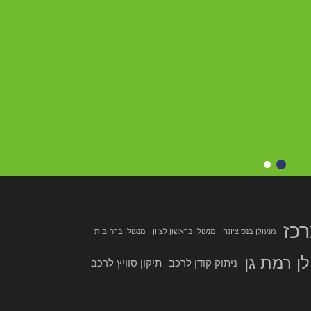
כז
מנעולן בנס ציונה
מנעולן בראשון לציון
מנעולן ברחובות
ן רמת גן
ניתוק קודן לרכב
תיקון סוויץ לרכב