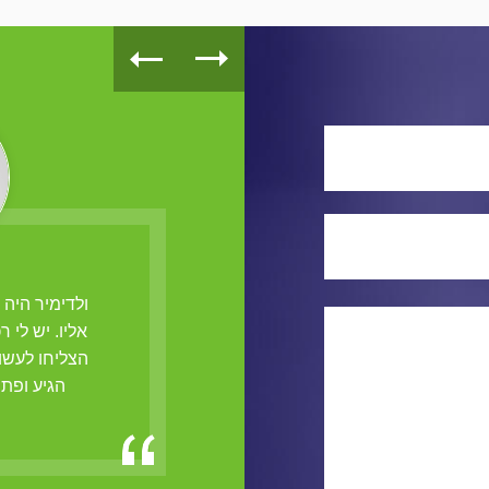
הנו מנעולן בעל ידי זהב, אשר הצליח
ולדימיר היה
ץ מנעולים מסובכים בעסק שלי
אליו. יש לי 
הצליחו לעשו
מרק, פ"ת
הגיע ופתח א