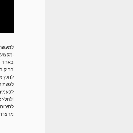
למעשה י
ומקצוע
באחד המ
בחיק ה
לחלץ א
לגשת למ
לפעמים 
ולחלץ 
לסיכום
מהצרה ב