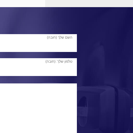
השם שלך (חובה)
טלפון שלך: (חובה)
ולדימיר 
לפרו