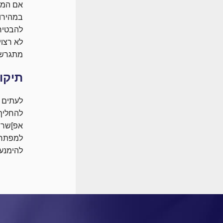
אם המפת
במהירו
להבטיח 
לא רצוי
מתגרשי
תיקו
לעתים א
להחליף 
אפ]שר 
למפתח ל
להימנע 