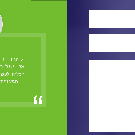
הנו מנעולן בעל ידי זהב, אשר הצליח
ולדימיר היה
ץ מנעולים מסובכים בעסק שלי
אליו. יש לי 
הצליחו לעשו
מרק, פ"ת
הגיע ופתח א