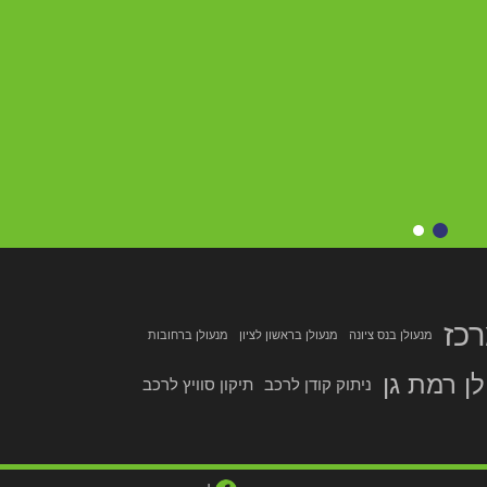
כז
מנעולן בנס ציונה
מנעולן בראשון לציון
מנעולן ברחובות
ן רמת גן
ניתוק קודן לרכב
תיקון סוויץ לרכב