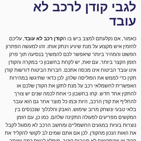
לגבי קודן לרכב לא
עובד
כאמור, אם נקלעתם למצב ביש בו ה
קודן רכב לא עובד
, עליכם
להזמין איש מקצוע על מנת שיגיע וינתק אותו. זהו למעשה הפתרון
הפשוט והמהיר ביותר שיאפשר לכם להמשיך בנסיעה תוך פרק
הזמן הקצר ביותר. עם זאת, יש לקחת בחשבון כי במקרה והקודן
אינו עובד הביטוח אינו מכסה אתכם. חברות הביטוח דורשות קודן
תקין כדי לממש את הפוליסה שלהן, לכן כדאי שתיגשו במהירות
האפשרית לחשמלאי רכב על מנת לתקן את הקודן שלכם או
להתקין אחד חדש. קחו בחשבון כי אחת לכמה שנים יש צורך
להחליף את קודן הרכב, היות וכמו כל מוצר אחר גם הוא עובר
בלאי טבעי ונשחק מרוב שימוש. האבק והלכלוך שנכנסים בין
המקשים מפריעים לפעולה התקינה שלהם. כמו כן, עם הזמן
נוצרות בעיות במגעים החשמליים ומחשב הרכב לא מסוגל לקבל
את האות הנכון מהקודן. לכן אם אתם שמים לב לקושי להקליד את
הקוד או שהמקשים לא מגיבים היטב, מומלץ לגשת כמה שיותר